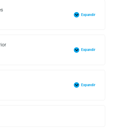
es
Expandir
ior
Expandir
Expandir