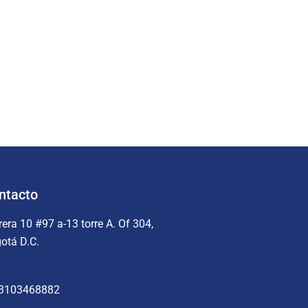
ntacto
rera 10 #97 a-13 torre A. Of 304,
otá D.C.
3103468882